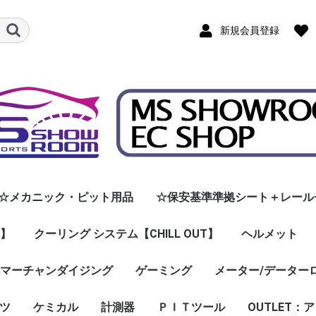
新規会員登録
☆メカニック・ピット用品
☆保安基準準拠シート＋レール
e】
セイフティシューズ
グローブ
スーツ
クーリング システム【CHILL OUT】
ヘルメット
COマーチャンダイジング
ゲーミング
メーター/データー
4輪用ジェット
4輪用フルフ
F.H.Rデバイス
オプション
ツ
ー
ケミカル
計測器
ＰＩＴツール
OUTLET：