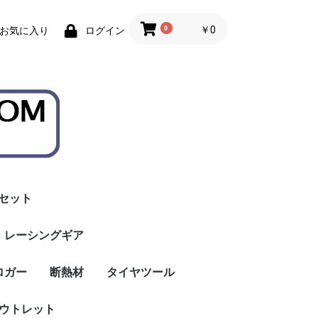
0
￥0
お気に入り
ログイン
セット
レーシングギア
ロガー
ェイス
シート
ステアリング
レーシングスーツ
レーシングシューズ
レーシンググローブ
アンダーウェア
TOW STRAP
断熱材
タイヤツール
クーリング システム
アウトレット
Thermo Tec（サーモ
UTILNOVA（ウティル