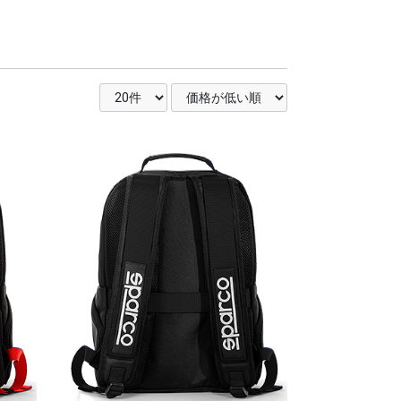
テック）
ノヴァ）