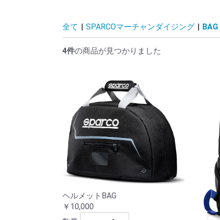
TGR GR86/BRZ CUP
コネクター類
ベアリング
ホース
パワーフレックス
全て
|
SPARCOマーチャンダイジング
|
BAG
指定部品
4件
の商品が見つかりました
ヘルメットBAG
￥10,000