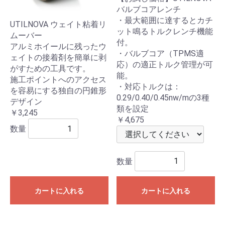
バルブコアレンチ
・最大範囲に達するとカチ
UTILNOVA ウェイト粘着リ
ット鳴るトルクレンチ機能
ムーバー
付。
アルミホイールに残ったウ
・バルブコア（TPMS適
ェイトの接着剤を簡単に剥
応）の適正トルク管理が可
がすための工具です。
能。
施工ポイントへのアクセス
・対応トルクは：
を容易にする独自の円錐形
0.29/0.40/0.45nw/mの3種
デザイン
類を設定
￥3,245
￥4,675
数量
数量
カートに入れる
カートに入れる