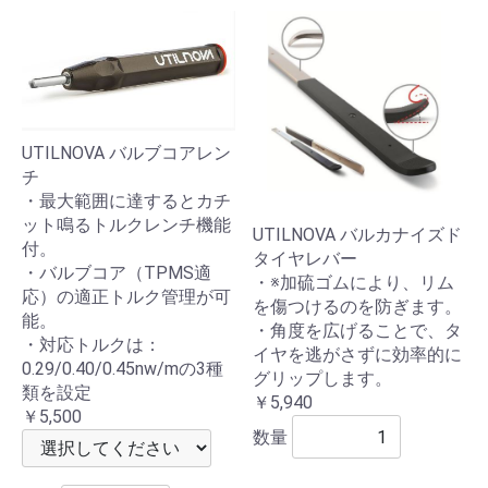
UTILNOVA バルブコアレン
チ
・最大範囲に達するとカチ
ット鳴るトルクレンチ機能
UTILNOVA バルカナイズド
付。
タイヤレバー
・バルブコア（TPMS適
・※加硫ゴムにより、リム
応）の適正トルク管理が可
を傷つけるのを防ぎます。
能。
・角度を広げることで、タ
・対応トルクは：
イヤを逃がさずに効率的に
0.29/0.40/0.45nw/mの3種
グリップします。
類を設定
￥5,940
￥5,500
数量